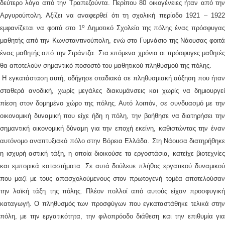
δεύτερο λόγο από την Τραπεζούντα. Περίπου 80 οικογένειες ήταν από την
Αργυρούπολη. Αξίζει να αναφερθεί ότι τη σχολική περίοδο 1921 – 1922
ο
εμφανίζεται να φοιτά στο 1
Δημοτικό Σχολείο της πόλης ένας πρόσφυγα
μαθητής από την Κωνσταντινούπολη, ενώ στο Γυμνάσιο της Νάουσας φοιτά
ένας μαθητής από την Στράντζα. Στα επόμενα χρόνια οι πρόσφυγες μαθητές
θα αποτελούν σημαντικό ποσοστό του μαθητικού πληθυσμού της πόλης.
Η εγκατάσταση αυτή, οδήγησε σταδιακά σε πληθυσμιακή αύξηση που ήταν
σταθερά ανοδική, χωρίς μεγάλες διακυμάνσεις και χωρίς να δημιουργεί
πίεση στον δομημένο χώρο της πόλης. Αυτό λοιπόν, σε συνδυασμό με την
οικονομική δυναμική που είχε ήδη η πόλη, την βοήθησε να διατηρήσει την
σημαντική οικονομική δύναμη για την εποχή εκείνη, καθιστώντας την έναν
αυτόνομο αναπτυξιακό πόλο στην Βόρεια Ελλάδα. Στη Νάουσα διατηρήθηκε
η ισχυρή αστική τάξη, η οποία διοικούσε τα εργοστάσια, κατείχε βιοτεχνίες
και εμπορικά καταστήματα. Σε αυτά δούλευε πλήθος εργατικού δυναμικού
που μαζί με τους απασχολούμενους στον πρωτογενή τομέα αποτελούσαν
την λαϊκή τάξη της πόλης. Πλέον πολλοί από αυτούς είχαν προσφυγική
καταγωγή. Ο πληθυσμός των προσφύγων που εγκαταστάθηκε τελικά στην
πόλη, με την εργατικότητα, την φιλοπρόοδο διάθεση και την επιθυμία για