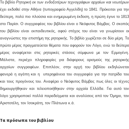
Το βιβλίο
Ρητορική εκ των ενδοξοτέρων τεχνογράφων αρχαίων και νεωτέρω
έχει εκδοθεί στην Αθήνα (τυπογραφείο Αγγελίδη) το 1841. Πρόκειται για την
δεύτερη, πολύ πιο πλούσια και ενημερωμένη έκδοση, η πρώτη έγινε το 1813
στο Παρίσι. Ο συγγραφέας του βιβλίου είναι ο Νεόφυτος Βάμβας. Ο σκοπός
του βιβλίου είναι εκπαιδευτικός, αφού στόχος του είναι να γνωρίσουν οι
αναγνώστες την επιστήμη της ρητορικής. Το βιβλίο χωρίζεται σε δύο μέρη. Το
πρώτο μέρος πραγματεύεται θέματα που αφορούν τον Λόγο, ενώ το δεύτερο
μέρος αναφέρεται στις ρητορικές στάσεις σύμφωνα με τον Ερμογένη.
Μάλιστα, περιέχει πληροφορίες για διάφορους ορισμούς της ρητορικής
αρχαίων συγγραφέων. Επιπλέον, στην αρχή του βιβλίου εκδηλώνεται
φανερά η αγάπη και η υπερηφάνεια του συγγραφέα για την πατρίδα του
και τους προγόνους του. Αναφέρει ο Νεόφυτος Βάμβας πως όλες οι τέχνες
δημιουργήθηκαν και τελειοποιήθηκαν στην αρχαία Ελλάδα. Για αυτό τον
λόγο χρησιμοποιεί πολλά παραδείγματα και αναλύσεις από τον Όμηρο, τον
Αριστοτέλη, τον Ισοκράτη, τον Πλάτωνα κ.ά.
Τα πρόσωπα του βιβλίου