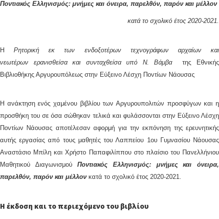
Ποντιακός Ελληνισμός: μνήμες και όνειρα, παρελθόν, παρόν και μέλλον
κατά το σχολικό έτος 2020-2021.
H
Ρητορική εκ των ενδοξοτέρων τεχνογράφων αρχαίων κα
νεωτέρων
ερανισθείσα και συνταχθείσα υπό Ν. Βάμβα
της Εθνική
Βιβλιοθήκης Αργυρουπόλεως στην Εύξεινο Λέσχη Ποντίων Νάουσας
Η ανάκτηση ενός χαμένου βιβλίου των Αργυρουπολιτών προσφύγων και η
προσθήκη του σε όσα σώθηκαν τελικά και φυλάσσονται στην Εύξεινο Λέσχη
Ποντίων Νάουσας αποτέλεσαν αφορμή για την εκπόνηση της ερευνητικής
αυτής εργασίας από τους μαθητές του Λαππείου 1ου Γυμνασίου Νάουσας
Αναστάσιο Μπίλη και Χρήστο Παπαφιλίππου στο πλαίσιο του Πανελλήνιου
Μαθητικού Διαγωνισμού
Ποντιακός Ελληνισμός: μνήμες και όνειρα
παρελθόν, παρόν και μέλλον
κατά το σχολικό έτος 2020-2021.
Η έκδοση και το περιεχόμενο του βιβλίου