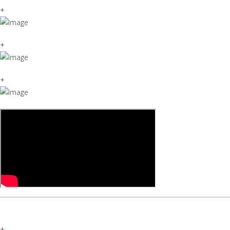
+
+
+
+