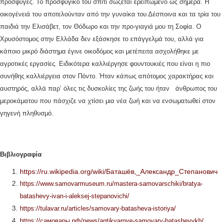
πρόσφυγες. Το προσφυγικό του σπίτι σώζεται ερειπωμένο ως σήμερα. Η
οικογένειά του αποτελούνταν από την γυναίκα του Δέσποινα και τα τρία του
παιδιά την Ελισάβετ, τον Θόδωρο και την προ-γιαγιά μου τη Σοφία. Ο
Χρυσόστομος στην Ελλάδα δεν εξάσκησε το επάγγελμά του, αλλά για
κάποιο μικρό διάστημα έγινε οικοδόμος και μετέπειτα ασχολήθηκε με
αγροτικές εργασίες. Ειδικότερα καλλιέργησε φουντουκιές που είναι η πιο
συνήθης καλλιέργεια στον Πόντο. Ήταν κάπως απότομος χαρακτήρας και
αυστηρός, αλλά παρ’ όλες τις δυσκολίες της ζωής του ήταν άνθρωπος του
μεροκάματου που πάσχιζε να χτίσει μια νέα ζωή και να ενσωματωθεί στον
γηγενή πληθυσμό.
Βιβλιογραφία
https://ru.wikipedia.org/wiki/Баташёв,_Александр_Степанович
https://www.samovarmuseum.ru/mastera-samovarschiki/bratya-
batashevy-ivan-i-aleksej-stepanovichi/
https://tulavar.ru/articles/samovary-batasheva-istoriya/
https://самовары.рф/news/antikvarnye-samovary-batashevykh/