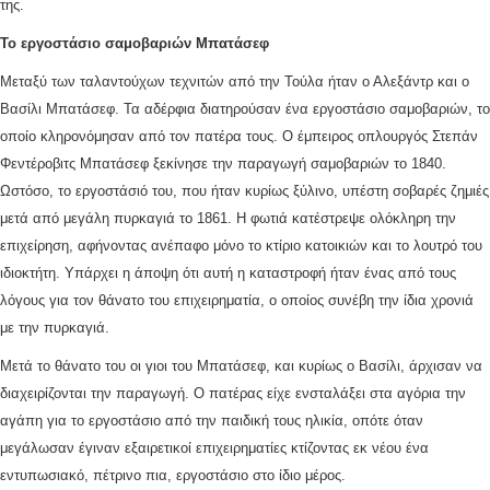
της.
Το εργοστάσιο σαμοβαριών
Μπατάσεφ
Μεταξύ των ταλαντούχων τεχνιτών από την Τούλα ήταν ο Αλεξάντρ και ο
Βασίλι Μπατάσεφ. Τα αδέρφια διατηρούσαν ένα εργοστάσιο σαμοβαριών, το
οποίο κληρονόμησαν από τον πατέρα τους. Ο έμπειρος οπλουργός Στεπάν
Φεντέροβιτς Μπατάσεφ ξεκίνησε την παραγωγή σαμοβαριών το 1840.
Ωστόσο, το εργοστάσιό του, που ήταν κυρίως ξύλινο, υπέστη σοβαρές ζημιές
μετά από μεγάλη πυρκαγιά το 1861. Η φωτιά κατέστρεψε ολόκληρη την
επιχείρηση, αφήνοντας ανέπαφo μόνο το κτίριο κατοικιών και το λουτρό του
ιδιοκτήτη. Υπάρχει η άποψη ότι αυτή η καταστροφή ήταν ένας από τους
λόγους για τον θάνατο του επιχειρηματία, ο οποίος συνέβη την ίδια χρονιά
με την πυρκαγιά.
Μετά το θάνατο του οι γιοι του Μπατάσεφ, και κυρίως ο Βασίλι, άρχισαν να
διαχειρίζονται την παραγωγή. Ο πατέρας είχε ενσταλάξει στα αγόρια την
αγάπη για το εργοστάσιο από την παιδική τους ηλικία, οπότε όταν
μεγάλωσαν έγιναν εξαιρετικοί επιχειρηματίες κτίζοντας εκ νέου ένα
εντυπωσιακό, πέτρινο πια, εργοστάσιο στο ίδιο μέρος.