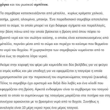
χόγκο
και του ρωσικού
σμπίτνικ
.
Τα σαμοβάρια κατασκευάζονται από μέταλλο, κυρίως κράματα χαλκού,
ασήμι, χρυσό, αλουμίνιο, μπακίρι. Ένα παραδοσιακό σαμοβάρι αποτελείται
από το σώμα, το οποίο μπορεί να έχει διάφορα σχήματα και παραλλαγές,
την βάση πάνω από την οποία βρίσκεται η βρύση από όπου πέφτει το
βραστό νερό και τον σωλήνα καύσης, ο οποίος είναι κατασκευασμένος από
μέταλλο, περνάει μέσα από το σώμα και περιέχει το καύσιμο που θερμαίνει
το νερό του δοχείου. Η χωρητικότητα των σαμοβαριών κυμαίνεται από το
ένα έως τα σαράντα λίτρα νερού.
Ακόμα στην κορυφή του φέρει μία καμινάδα και δύο βαλβίδες για να φεύγει
ο ατμός καθώς και μία υποδοχή για να εφαρμόζεται η τσαγιέρα η οποία
χρησιμοποιείται για την παρασκευή του συμπυκνώματος τσαγιού (zavarka).
Τέλος το σαμοβάρι έχει αριστερά και δεξιά δύο λαβές και ένα κλειδί που
εφαρμόζεται στη βρύση. Αρκετά ενδιαφέρον είναι το σερβίρισμα του τσαγιού
κατά το οποίο το συμπύκνωμα της τσαγιέρας μοιράζεται στα ποτήρια και στη
συνέχεια αραιώνεται με το βρασμένο νερό από το δοχείο. Συνήθως η
αναλογία είναι 10 μέρη νερού προς ένα μέρος τσαγιού.