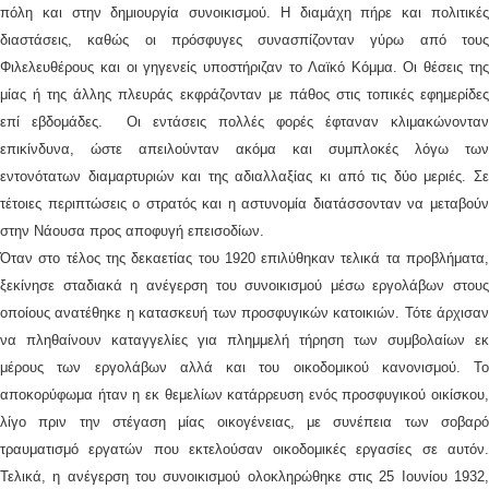
πόλη και στην δημιουργία συνοικισμού. Η διαμάχη πήρε και πολιτικές
διαστάσεις, καθώς οι πρόσφυγες συνασπίζονταν γύρω από τους
Φιλελευθέρους και οι γηγενείς υποστήριζαν το Λαϊκό Κόμμα. Οι θέσεις της
μίας ή της άλλης πλευράς εκφράζονταν με πάθος στις τοπικές εφημερίδες
επί εβδομάδες. Οι εντάσεις πολλές φορές έφταναν κλιμακώνονταν
επικίνδυνα, ώστε απειλούνταν ακόμα και συμπλοκές λόγω των
εντονότατων διαμαρτυριών και της αδιαλλαξίας κι από τις δύο μεριές. Σε
τέτοιες περιπτώσεις ο στρατός και η αστυνομία διατάσσονταν να μεταβούν
στην Νάουσα προς αποφυγή επεισοδίων.
Όταν στο τέλος της δεκαετίας του 1920 επιλύθηκαν τελικά τα προβλήματα,
ξεκίνησε σταδιακά η ανέγερση του συνοικισμού μέσω εργολάβων στους
οποίους ανατέθηκε η κατασκευή των προσφυγικών κατοικιών. Τότε άρχισαν
να πληθαίνουν καταγγελίες για πλημμελή τήρηση των συμβολαίων εκ
μέρους των εργολάβων αλλά και του οικοδομικού κανονισμού. Το
αποκορύφωμα ήταν η εκ θεμελίων κατάρρευση ενός προσφυγικού οικίσκου,
λίγο πριν την στέγαση μίας οικογένειας, με συνέπεια των σοβαρό
τραυματισμό εργατών που εκτελούσαν οικοδομικές εργασίες σε αυτόν.
Τελικά, η ανέγερση του συνοικισμού ολοκληρώθηκε στις 25 Ιουνίου 1932,