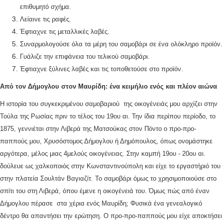
επιθυμητό σχήμα.
Λείαινε τις ραφές.
Έφτιαχνε τις μεταλλικές λαβές.
Συναρμολογούσε όλα τα μέρη του σαμοβάρι σε ένα ολόκληρο προϊόν.
Γυάλιζε την επιφάνεια του τελικού σαμοβάρι.
Έφτιαχνε ξύλινες λαβές και τις τοποθετούσε στο προϊόν.
Από τον
Δήμογλου
στον Μαυρίδη: ένα κειμήλιο ενός και πλέον αιώνα
Η ιστορία του συγκεκριμένου σαμοβαριού της οικογένειάς μου αρχίζει στην
Τούλα της Ρωσίας πριν το τέλος του 19ου αι. Την ίδια περίπου περίοδο, το
1875, γεννιέται στην Λιβερά της Ματσούκας στον Πόντο ο προ-προ-
παππούς μου, Χρυσόστομος Δήμογλου ή Δημόπουλος, όπως ονομάστηκε
αργότερα, μέλος μιας 4μελούς οικογένειας. Στην καμπή 19ου - 20ου αι.
δούλευε ως χαλκοποιός στην Κωνσταντινούπολη και είχε το εργαστήριό του
στην πλατεία Σουλτάν Βαγιαζίτ. Το σαμοβάρι όμως το χρησιμοποιούσε στο
σπίτι του στη Λιβερά, όπου έμενε η οικογένειά του. Όμως πώς από έναν
Δήμογλου πέρασε στα χέρια ενός Μαυρίδη; Φυσικά ένα γενεαλογικό
δέντρο θα απαντήσει την ερώτηση. Ο προ-προ-παππούς μου είχε αποκτήσει