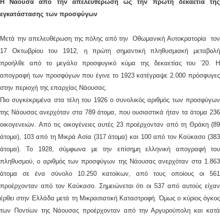
Η Νάουσα από την απελευθέρωση ως την πρώτη δεκαετία της
εγκατάστασης των προσφύγων
Μετά την απελευθέρωση της πόλης από την Οθωμανική Αυτοκρατορία τον
17 Οκτωβρίου του 1912, η πρώτη σημαντική πληθυσμιακή μεταβολή
προήλθε από το μεγάλο προσφυγικό κύμα της δεκαετίας του ’20. Η
απογραφή των προσφύγων που έγινε το 1923 κατέγραψε 2.000 πρόσφυγες
στην περιοχή της επαρχίας Νάουσας.
Πιο συγκεκριμένα στα τέλη του 1926 ο συνολικός αριθμός των προσφύγων
της Νάουσας ανερχόταν στα 789 άτομα, που ουσιαστικά ήταν τα άτομα 236
οικογενειών. Από τις οικογένειες αυτές 23 προέρχονταν από τη Θράκη (89
άτομα), 103 από τη Μικρά Ασία (317 άτομα) και 100 από τον Καύκασο (383
άτομα). Το 1928, σύμφωνα με την επίσημη ελληνική απογραφή του
πληθυσμού, ο αριθμός των προσφύγων της Νάουσας ανερχόταν στα 1.863
άτομα σε ένα σύνολο 10.250 κατοίκων, από τους οποίους οι 561
προέρχονταν από τον Καύκασο. Σημειώνεται ότι οι 537 από αυτούς είχαν
έρθει στην Ελλάδα μετά τη Μικρασιατική Καταστροφή. Όμως ο κύριος όγκος
των Ποντίων της Νάουσας προέρχονταν από την Αργυρούπολη και κατά