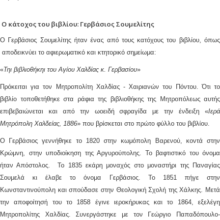
Ο κάτοχος του βιβλίου: Γερβάσιος Σουμελίτης
Ο Γερβάσιος Σουμελίτης ήταν ένας από τους κατόχους του βιβλίου, όπως
αποδεικνύει το αφιερωματικό και κτητορικό σημείωμα:
«
Τηι βιβλιοθήκηι του Αγίου Χαλδίας κ. Γερβασίου
»
Πρόκειται για τον Μητροπολίτη Χαλδίας - Χαιριανών του Πόντου. Ότι το
βιβλίο τοποθετήθηκε στα ράφια της βιβλιοθήκης της Μητροπόλεως αυτής
επιβεβαιώνεται και από την ωοειδή σφραγίδα με την ένδειξη «
Ιερά
Μητρόπολη Χαλδείας, 1886
» που βρίσκεται στο πρώτο φύλλο του βιβλίου.
Ο Γερβάσιος γεννήθηκε το 1820 στην κωμόπολη Βαρενού, κοντά στην
Κρώμνη, στην υποδιοίκηση της Αργυρούπολης. Το βαφτιστικό του όνομα
ήταν Απόστολος. Το 1835 εκάρη μοναχός στο μοναστήρι της Παναγίας
Σουμελά κι έλαβε το όνομα Γερβάσιος. Το 1851 πήγε στην
Κωνσταντινούπολη και σπούδασε στην Θεολογική Σχολή της Χάλκης. Μετά
την αποφοίτησή του το 1858 έγινε ιεροκήρυκας και το 1864, εξελέγη
Μητροπολίτης Χαλδίας. Συνεργάστηκε με τον Γεώργιο Παπαδόπουλο-