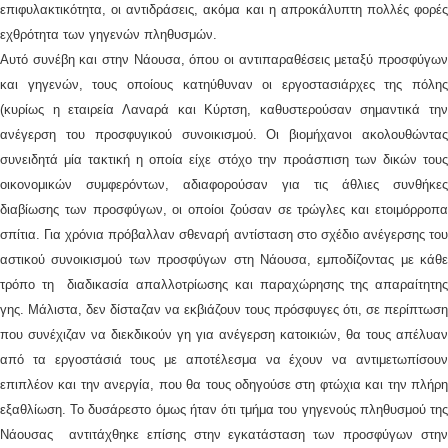
επιφυλακτικότητα, οι αντιδράσεις, ακόμα και η απροκάλυπτη πολλές φορές
εχθρότητα των γηγενών πληθυσμών.
Αυτό συνέβη και στην Νάουσα, όπου οι αντιπαραθέσεις μεταξύ προσφύγων
και γηγενών, τους οποίους κατηύθυναν οι εργοστασιάρχες της πόλης
(κυρίως η εταιρεία Λαναρά και Κύρτση, καθυστερούσαν σημαντικά την
ανέγερση του προσφυγικού συνοικισμού. Οι βιομήχανοι ακολουθώντας
συνειδητά μία τακτική η οποία είχε στόχο την προάσπιση των δικών τους
οικονομικών συμφερόντων, αδιαφορούσαν για τις άθλιες συνθήκες
διαβίωσης των προσφύγων, οι οποίοι ζούσαν σε τρώγλες και ετοιμόρροπα
σπίτια. Για χρόνια πρόβαλλαν σθεναρή αντίσταση στο σχέδιο ανέγερσης του
αστικού συνοικισμού των προσφύγων στη Νάουσα, εμποδίζοντας με κάθε
τρόπο τη διαδικασία απαλλοτρίωσης και παραχώρησης της απαραίτητης
γης. Μάλιστα, δεν δίσταζαν να εκβιάζουν τους πρόσφυγες ότι, σε περίπτωση
που συνέχιζαν να διεκδικούν γη για ανέγερση κατοικιών, θα τους απέλυαν
από τα εργοστάσιά τους με αποτέλεσμα να έχουν να αντιμετωπίσουν
επιπλέον και την ανεργία, που θα τους οδηγούσε στη φτώχια και την πλήρη
εξαθλίωση. Το δυσάρεστο όμως ήταν ότι τμήμα του γηγενούς πληθυσμού της
Νάουσας αντιτάχθηκε επίσης στην εγκατάσταση των προσφύγων στην