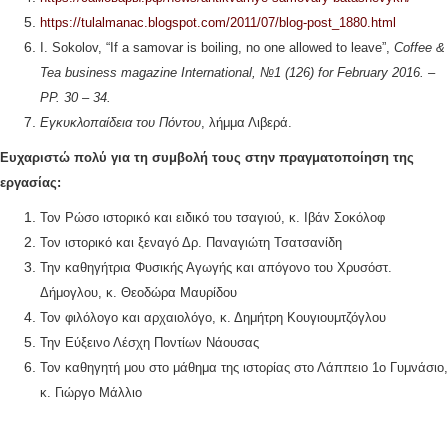
https://tulalmanac.blogspot.com/2011/07/blog-post_1880.html
I. Sokolov, “If a samovar is boiling, no one allowed to leave”,
Coffee &
Tea business magazine International, №1 (126) for February 2016. –
PP. 30 – 34.
Εγκυκλοπαίδεια του Πόντου
, λήμμα Λιβερά.
Ευχαριστώ πολύ για τη συμβολή τους στην πραγματοποίηση της
εργασίας:
Τον Ρώσο ιστορικό και ειδικό του τσαγιού, κ. Ιβάν Σοκόλοφ
Τον ιστορικό και ξεναγό Δρ. Παναγιώτη Τσατσανίδη
Την καθηγήτρια Φυσικής Αγωγής και απόγονο του Χρυσόστ.
Δήμογλου, κ. Θεοδώρα Μαυρίδου
Τον φιλόλογο και αρχαιολόγο, κ. Δημήτρη Κουγιουμτζόγλου
Την Εύξεινο Λέσχη Ποντίων Νάουσας
Τον καθηγητή μου στο μάθημα της ιστορίας στο Λάππειο 1ο Γυμνάσιο,
κ. Γιώργο Μάλλιο