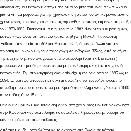
οικογένειάς μου κατασκευάστηκε στο δεύτερο μισό του 19ου αιώνα. Ακόμα
μία πηγή πληροφορίας για την χρονολόγηση αυτού του αντικειμένου είναι οι
χρονολογίες που αναγράφονται στις σφραγίδες οι οποίες κυμαίνονται μεταξύ
του 1870-1882. Συγκεκριμένα η ημερομηνία 1882 είναι terminus post quem,
καθώς γνωρίζουμε ότι τότε πραγματοποιήθηκε η Μεγάλη Παρρωσική
Έκθεση στην οποία τα αδέλφια Μπατάσεβ κέρδισαν μετάλλιο για την
ποιοτική και οικονομική τους παραγωγή σαμοβαριών. Τέλος, από το σήμα
της επιχείρησης που αναγράφεται στο σαμοβάρι (Братья Баташевы)
μπορούμε να προσδιορίσουμε με ακόμη μεγαλύτερη ακρίβεια την χρονιά
κατασκευής. Την συγκεκριμένη ονομασία είχε η εταιρεία από το 1885 ως το
1894. Επομένως μπορούμε με αρκετή ασφάλεια να χρονολογήσουμε το
σαμοβάρι του προ-προπαππού μου Χρυσόστομου Δήμογλου γύρω στα 1890,
όταν ο ίδιος ήταν 15 ετών.
Πώς όμως βρέθηκε ένα τέτοιο σαμοβάρι στα χέρια ενός Πόντιου χαλκωματά
στην Κωνσταντινούπολη; Χωρίς τις ασφαλείς πληροφορίες, μπορούμε να
κάνουμε μόνο κάποιες υποθέσεις:
Από την μια, δεν αποκλείεται να το αγόρασε στη Ρωσία σε κάποιο