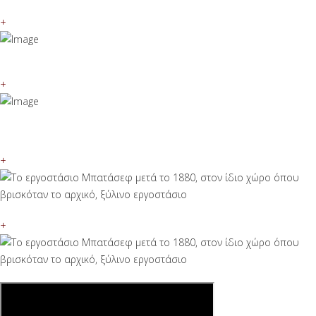
+
+
+
+