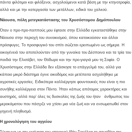
πάντα φιλότιμοι και φιλόξενοι, ασχολούμενοι κατά βάση με την κτηνοτροφία,
αλλά και με την κατεργασία των μετάλλων, ειδικά του χαλκού.
Νάουσα, πόλη μετεγκατάστασης του Χρυσόστομου Δημόπουλου
Όταν ο προ-προ-παππούς μου έφτασε στην Ελλάδα εγκαταστάθηκε στην
Νάουσα στην περιοχή του συνοικισμού, όπου κατοικούσαν και άλλοι
πρόσφυγες. Το προσφυγικό του σπίτι σώζεται ερειπωμένο ως σήμερα. Η
οικογένειά του αποτελούνταν από την γυναίκα του Δέσποινα και τα τρία του
παιδιά την Ελισάβετ, τον Θόδωρο και την προ-γιαγιά μου τη Σοφία. Ο
Χρυσόστομος στην Ελλάδα δεν εξάσκησε το επάγγελμά του, αλλά για
κάποιο μικρό διάστημα έγινε οικοδόμος και μετέπειτα ασχολήθηκε με
αγροτικές εργασίες. Ειδικότερα καλλιέργησε φουντουκιές που είναι η πιο
συνήθης καλλιέργεια στον Πόντο. Ήταν κάπως απότομος χαρακτήρας και
αυστηρός, αλλά παρ’ όλες τις δυσκολίες της ζωής του ήταν άνθρωπος του
μεροκάματου που πάσχιζε να χτίσει μια νέα ζωή και να ενσωματωθεί στον
γηγενή πληθυσμό.
Η χρονολόγηση του αγγείου
Σύμφωνα με την εκτίμηση του ιστορικού Ιβάν Σοκόλοφ το σαμοβάρι της