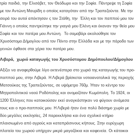
τρία παιδιά, την Ελισάβετ, τον Θεόδωρο και την Σοφία. Πάντρεψε τη Σοφία
με τον Αντώνη Μαυρίδη ο οποίος καταγόταν από την Τραπεζούντα. Με την
σειρά του αυτοί απέκτησαν ς τον Στάθη, την Έλλη και τον παππού μου τον
Γιάννη ο οποίος παντρεύτηκε την γιαγιά μου Ελένη και έκαναν την θεία μου
Σοφία και τον πατέρα μου Αντώνη. Το σαμοβάρι ακολούθησε τον
Χρυσόστομο Δήμογλου από τον Πόντο στην Ελλάδα και με την πάροδο των
γενιών έφθασε στα χέρια του πατέρα μου.
Λιβερά
, χωριό καταγωγής του Χρυσόστομου Δημόπουλου/
Δήμογλου
Αξίζει να αναφερθούμε λίγο εκτενέστερα στο χωριό της καταγωγής του προ-
παππού μου, στην Λιβερά. Η Λιβερά βρίσκεται νοτιοανατολικά της περιοχής
Ματσούκας της Τραπεζούντας, σε υψόμετρο 760μ. Ήταν το κέντρο του
Μητροπολιτικού ναού Ροδόπολης και ονομαζόταν Κωμόπολη. Το 1924, οι
1200 Έλληνες που κατοικούσαν εκεί αναγκάστηκαν να φύγουν ανάμεσα
τους και ο προ-παππούς μου. Η Λιβερά ήταν ένα πολύ διάσημο χωρίο με
δύο μεγάλες εκκλησίες, 24 παρεκκλήσια και ένα σχολικό κτήριο
πλαισιωμένο από αγρούς και καταπράσινους κήπους. Στην ευρύχωρη
πλατεία του χωριού υπήρχαν μικρά μαγαζάκια και καφενεία. Οι κάτοικοι