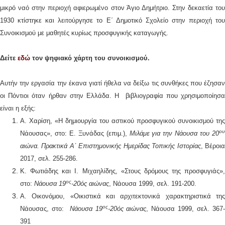
μικρό ναό στην περιοχή αφιερωμένο στον Άγιο Δημήτριο. Στην δεκαετία του
1930 κτίστηκε και λειτούργησε το Ε΄ Δημοτικό Σχολείο στην περιοχή του
Συνοικισμού με μαθητές κυρίως προσφυγικής καταγωγής.
Δείτε
εδώ
τον ψηφιακό χάρτη του συνοικισμού.
Αυτήν την εργασία την έκανα γιατί ήθελα να δείξω τις συνθήκες που έζησαν
οι Πόντιοι όταν ήρθαν στην Ελλάδα. Η βιβλιογραφία που χρησιμοποίησα
είναι η εξής:
Α. Χαρίση, «Η δημιουργία του αστικού προσφυγικού συνοικισμού της
ου
Νάουσας», στο: Ε. Ξυνάδας (επιμ.),
Μιλάμε για την Νάουσα του 20
αιώνα. Πρακτικά Α΄ Επιστημονικής Ημερίδας Τοπικής Ιστορίας
, Βέροι
2017, σελ. 255-286.
Κ. Φωτιάδης και Ι. Μιχαηλίδης, «Στους δρόμους της προσφυγιάς»,
ος
στο:
Νάουσα 19
-20ός αιώνας
, Νάουσα 1999, σελ. 191-200.
Α. Οικονόμου, «Οικιστικά και αρχιτεκτονικά χαρακτηριστικά της
ος
Νάουσας, στο:
Νάουσα 19
-20ός αιώνας
, Νάουσα 1999, σελ. 367
391