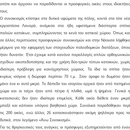
οπότε και άρχισαν να παραδίδονται οι προσφυγικές οικίες στους ιδιοκτήτες
τους.
Ο συνοικισμός κτίστηκε στα δυτικά υψώματα της πόλης, κοντά στα τότε νέα
εργοστάσια Λαναρά, ανάμεσα στα ήδη υφιστάμενα διάσπαρτα σπίτια
παλιών κατοίκων, συμπληρώνοντας τα κενά του αστικού χώρου. Όπως και
σε άλλες περιπτώσεις προσφυγικών συνοικισμών και στην Νάουσα λήφθηκε
μέριμνα για την εφαρμογή των στοιχειωδών πολεοδομικών διατάξεων, όπου
ήταν δυνατόν. Έτσι έχουμε κατά κανόνα παραλλαγές απλών ορθογωνικών
σχεδίων οικοπεδοποίησης και την χρήση δύο-τριών τύπων κατοικιών, χωρίς
ιδιαίτερη πρόβλεψη για κοινόχρηστους χώρους. Τα ίδια τα σπίτια ήταν
κυρίως ισόγεια ή διώροφα περίπου 70 τ.μ.. Στον όροφο το δωμάτιο ήταν
μόνο ένα κι αυτό μικρό. Το δάπεδο του ισογείου αρχικά ήταν από πατημένο
χώμα και οι τοίχοι ήταν από πέτρα ή πλιθιά, ωμά ή ψημένα. Γενικά η
κατασκευές δεν ήταν ιδιαίτερα επιμελείς. Κάθε οικία διέθετε έναν μικρό
μπαξέ και κάποιον υπόγειο βοηθητικό χώρο. Συνολικά παραδόθηκαν περί
τις 200 οικίες, ενώ άλλες 26 κατασκευάστηκαν ακόμη ψηλότερα προς τα
δυτικά, στον λεγόμενο «Άνω Συνοικισμό».
Για τις θρησκευτικές τους ανάγκες οι πρόσφυγες εξυπηρετούνταν από έναν