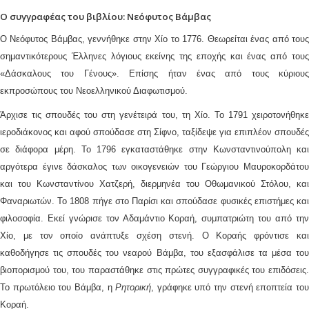
Ο συγγραφέας του βιβλίου: Νεόφυτος Βάμβας
Ο Νεόφυτος Βάμβας, γεννήθηκε στην Χίο το 1776. Θεωρείται ένας από τους
σημαντικότερους Έλληνες λόγιους εκείνης της εποχής και ένας από τους
«Δάσκαλους του Γένους». Επίσης ήταν ένας από τους κύριους
εκπροσώπους του Νεοελληνικού Διαφωτισμού.
Άρχισε τις σπουδές του στη γενέτειρά του, τη Χίο. Το 1791 χειροτονήθηκε
ιεροδιάκονος και αφού σπούδασε στη Σίφνο, ταξίδεψε για επιπλέον σπουδές
σε διάφορα μέρη. Το 1796 εγκαταστάθηκε στην Κωνσταντινούπολη και
αργότερα έγινε δάσκαλος των οικογενειών του Γεώργιου Μαυροκορδάτου
και του Κωνσταντίνου Χατζερή, διερμηνέα του Οθωμανικού Στόλου, και
Φαναριωτών. Το 1808 πήγε στο Παρίσι και σπούδασε φυσικές επιστήμες και
φιλοσοφία. Εκεί γνώρισε τον Αδαμάντιο Κοραή, συμπατριώτη του από την
Χίο, με τον οποίο ανάπτυξε σχέση στενή. Ο Κοραής φρόντισε και
καθοδήγησε τις σπουδές του νεαρού Βάμβα, του εξασφάλισε τα μέσα του
βιοπορισμού του, του παραστάθηκε στις πρώτες συγγραφικές του επιδόσεις.
Το πρωτόλειο του Βάμβα, η
Ρητορική
, γράφηκε υπό την στενή εποπτεία το
Κοραή.