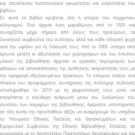
και αποτέλεσαν πιστοποιητικά εγκυρότητας και γνησιότητας του
βιβλίου.
Σε αυτά τα βιβλία κρύβεται όλη η ιστορία του σύγχρονου
ελληνισμού. Έτσι άρχισε ένας μαραθώνιος από το 1925 και
συνεχίζεται μέχρι σήμερα από όλους τους προέδρους, τα
διοικητικά συμβούλια του συλλόγου αλλά και κάθε ελληνική ψυχή
ανά την υφήλιο για τη διάσωσή τους. Από το 2005 ύστερα από
έρευνα, μελέτη κι αξιολόγηση των χειρογράφων και του έντυπου
υλικού της βιβλιοθήκης άρχισαν οι εργασίες περιορισμού των
φθορών και αποκατάστασης της αισθητικής ακεραιότητάς τους με
την εφαρμογή εξειδικευμένων πρακτικών. Το επόμενο στάδιο στα
πλαίσια του προγράμματος συντήρησης της πολύτιμης συλλογής
ολοκληρώθηκε το 2010 με τη ψηφιοποίησή τους ώστε να
επιτρέπεται η ελεύθερη ανάγνωση μέσω του διαδικτύου του
συνόλου των τεκμηρίων της βιβλιοθήκης. Αμέριστοι υποστηρικτές
σε όλη αυτήν την προσπάθεια αξίζει να αναφέρουμε ότι υπήρξαν
το Υπουργείο Εθνικής Παιδείας και Θρησκευμάτων και το
Εφορευτικό Συμβούλιο της Εθνικής Βιβλιοθήκης Ελλάδας σε
συνεργασία με το Αριστοτέλειο Πανεπιστήμιο Θεσσαλονίκης και την