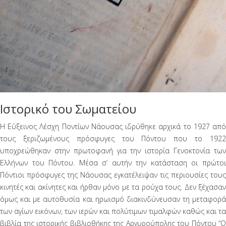
Ιστορικό του Σωματείου
Η Εύξεινος Λέσχη Ποντίων Νάουσας ιδρύθηκε αρχικά το 1927 από
τους ξεριζωμένους πρόσφυγες του Πόντου που το 1922
υποχρεώθηκαν στην πρωτοφανή για την ιστορία Γενοκτονία των
Ελλήνων του Πόντου. Μέσα σ’ αυτήν την κατάσταση οι πρώτοι
Πόντιοι πρόσφυγες της Νάουσας εγκατέλειψαν τις περιουσίες τους
κινητές και ακίνητες και ήρθαν μόνο με τα ρούχα τους. Δεν ξέχασαν
όμως και με αυτοθυσία και ηρωισμό διακινδύνευσαν τη μεταφορά
των αγίων εικόνων, των ιερών και πολύτιμων τιμαλφών καθώς και τα
βιβλία της ιστορικής βιβλιοθήκης της Αργυρούπολης του Πόντου “Ο