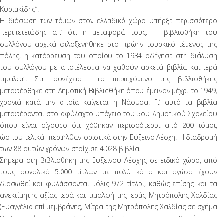
Κυριακίδης”.
Η διάσωση των τόμων στον ελλαδικό χώρο υπήρξε περισσότερο
περιπετειώδης απ’ ότι η μεταφορά τους. Η βιβλιοθήκη του
συλλόγου αρχικά φιλοξενήθηκε στο πρώην τουρκικό τέμενος της
πόλης, η κατάρρευση του οποίου το 1934 οδήγησε στη διάλυση
του συλλόγου με αποτέλεσμα να χαθούν αρκετά βιβλία και ιερά
τιμαλφή. Στη συνέχεια το περιεχόμενο της βιβλιοθήκης
μεταφέρθηκε στη Δημοτική Βιβλιοθήκη όπου έμειναν μέχρι το 1949,
χρονιά κατά την οποία καίγεται η Νάουσα. Γι’ αυτό τα βιβλία
μεταφέρονται στο αφύλαχτο υπόγειο του 5ου Δημοτικού Σχολείου
όπου είναι σίγουρο ότι χάθηκαν περισσότεροι από 200 τόμοι,
ώσπου τελικά περιήλθαν οριστικά στην Εύξεινο Λέσχη. Η διαδρομή
των 88 αυτών χρόνων στοίχισε 4.028 βιβλία.
Σήμερα στη βιβλιοθήκη της Ευξείνου Λέσχης σε ειδικό χώρο, από
τους συνολικά 5.000 τίτλων με πολύ κόπο και αγώνα έχουν
διασωθεί και φυλάσσονται μόλις 972 τίτλοι, καθώς επίσης και τα
ανεκτίμητης αξίας ιερά και τιμαλφή της Ιεράς Μητρόπολης Χαλδίας
(Ευαγγέλιο επί μεμβράνης, Μίτρα της Μητρόπολης Χαλδίας σε σχήμα