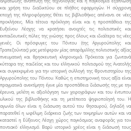
αλματώδης ανάπτυξη της τεχνολογίας και η παγκόσμια εξάπλωση
και χρήση του διαδικτύου σε πλήθος εφαρμογών. Η σύγχρονη
εποχή της πληροφόρησης θέτει τις βιβλιοθήκες απέναντι σε νέες
προκλήσεις. Μία τέτοια πρόκληση είναι και η προσπάθεια της
Ευξείνου Λέσχης να κρατήσει ανοιχτές τις πολιτιστικές και
εκπαιδευτικές πύλες της γνώσης προς όλους και ιδιαίτερα τις νέες
γενιές. Οι πρόσφυγες του Πόντου (της Αργυρούπολης και
Τραπεζούντας) μας μετέφεραν μίας απαράμιλλης πολιτιστικής αξίας
πνευματική και θρησκευτική κληρονομιά. Πρόκειται για ζωντανά
κύτταρα της παιδείας και του ελληνικού πολιτισμού της Ανατολής
και συγκεκριμένα για την ιστορική συλλογή της Φροντιστηρίου της
Αργυρούπολης του Πόντου. Καθώς η επιστημονική τους αξία είναι
πραγματικά ανεκτίμητη έγινε μία προσπάθεια διάσωσής της με την
έρευνα, μελέτη κι αξιολόγηση των χειρογράφων και του έντυπου
υλικού της βιβλιοθήκης και τη μετέπειτα ψηφιοποίησή του. Η
αγωνία όλων είναι η διάσωση αυτού του θησαυρού, δηλαδή να
παρατεθεί η ωφέλιμη διάρκεια ζωής των τεκμηρίων αυτών και να
καταστεί η Εύξεινος Λέσχη χώρος παγκόσμιας αναφοράς για τον
ποντιακό ελληνισμό. Βαρύ ιστορικό χρέος είναι η διάσωσή τους