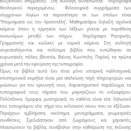
Βυζαντινού στέμματος). Στη συλλογή συναντώνται: Χειρόγραφα
θεολογικού περιεχομένου, Φιλοσοφικά συγγράμματα των
σύγχρονων λογίων τα περισσότερα εκ των οποίων είναι
“Υπομνήματα εις τον Αριστοτέλη”, Μαθηματάρια δηλαδή σχολικά
κείμενα όπου η ερμηνεία των λέξεων γίνεται με παράθεση
συνωνύμων μεταξύ των στίχων, Χειρόγραφα Ρητορικής,
Γραμματικής και κώδικες με νομικά κείμενα. Στη συλλογή
συγκαταλέγονται και πολύτιμα βιβλία που τυπώθηκαν σε
ευρωπαϊκές πόλεις (Βενετία, Βιέννη, Κων/πολη, Παρίσι), τα πρώτα
χρόνια μετά την εφεύρεση της τυπογραφία.
Όμως τα βιβλία αυτά δεν είναι μόνο ιστορικά, καλλιτεχνικά,
επιστημονικά κειμήλια είναι μία ατελείωτη πηγή πληροφοριών και
γνώσεων για τον ερευνητή τους. Χαρακτηριστικό παράδειγμα τα
τυπογραφικά τους σήματα που μαγνητίζουν το ενδιαφέρον.
Πολύπλοκα, όμορφα, μυστηριακά, το καθένα είναι είτε δηλωτικό
του τυπογράφου είτε σήμα του εκδοτικού οίκου που το εξέδωσε.
Περιέχουν εμβλήματα, οικόσημα, μονογράμματα, γεωμετρικές
συνθέσεις. Σχεδιάστηκαν από ζωγράφους και χαρακτές,
πλαισιώνουν τα βιβλία, συνέβαλαν στην καθιέρωση της έκδοσης