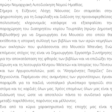
πρώην Νομαρχιακή Αυτοδιοίκηση Νομού Ημαθίας.
Σήμερα η Εύξεινος Λέσχη Νάουσας δεν σταματάει στην
ψηφιοποίηση, για τη διαφύλαξη και διάδοση της προαναφερθείσας
πολιτιστικής κληρονομιάς κατάφερε να εξασφαλίσει την
παραχώρηση του διατηρητέου κτιρίου Τουρπάλη (πρώην Δημοτική
Βιβλιοθήκη) για να δημιουργήσει ένα Μουσείο στο οποίο θα
εκτίθενται η ιστορική συλλογή των βιβλίων και των ιερών κειμηλίων
των εκκλησιών που φυλάσσονται στο Μουσείο Μπενάκη. Ενώ
επόμενος στόχος της είναι να δημιουργήσει Εργαστήρι Συντήρησης
για την αποκατάσταση της φθοράς των βιβλίων και να επιδιώξει την
ίδρυση και τη λειτουργία Κέντρου Μελετών και Ιστορίας του Πόντου
και των Αργυρουπολιτών, γιατί οι “Αλησμόνητες Πατρίδες” δεν
ξεχνιούνται. Παρέμειναν στις αναμνήσεις των γεροντότερων, έγιναν
παραμύθι για τα παιδιά, νοσταλγικό γλυκόπικρο τραγούδι στο
στόμα και τις καρδιές όλων μας. Χρέος επομένως όλων μας είναι η
διάσωσή τους ώστε να αποτελούν πάντα το συνδετικό κρίκο
μεταξύ παρελθόντος, παρόντος και μέλλοντος.
Ένα από τα κύρια χαρακτηριστικά της εποχής μας είναι η