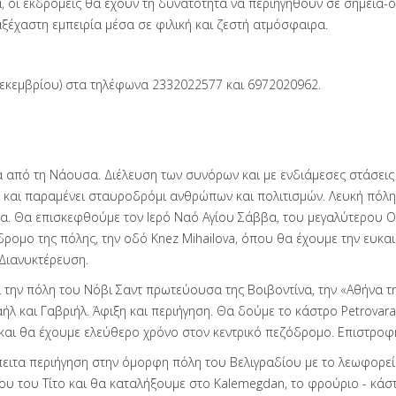
οι εκδρομείς θα έχουν τη δυνατότητα να περιηγηθούν σε σημεία-
ξέχαστη εμπειρία μέσα σε φιλική και ζεστή ατμόσφαιρα.
Δεκεμβρίου) στα τηλέφωνα 2332022577 και 6972020962.
 από τη Νάουσα. Διέλευση των συνόρων και με ενδιάμεσες στάσει
 και παραμένει σταυροδρόμι ανθρώπων και πολιτισμών. Λευκή πόλη 
α. Θα επισκεφθούμε τον Ιερό Ναό Αγίου Σάββα, του μεγαλύτερου
ρομο της πόλης, την οδό Knez Mihailova, όπου θα έχουμε την ευκ
 Διανυκτέρευση.
α την πόλη του Νόβι Σαντ πρωτεύουσα της Βοιβοντίνα, την «Αθήνα 
λ και Γαβριήλ. Άφιξη και περιήγηση. Θα δούμε το κάστρο Petrovara
 και θα έχουμε ελεύθερο χρόνο στον κεντρικό πεζόδρομο. Επιστροφή
έπειτα περιήγηση στην όμορφη πόλη του Βελιγραδίου με το λεωφορεί
υ του Τίτο και θα καταλήξουμε στο Kalemegdan, το φρούριο - κάστρ