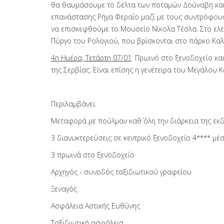
θα θαυμάσουμε το δέλτα των ποταμών Δούναβη και 
επανάστασης Ρήγα Φεραίο μαζί με τους συντρόφους 
να επισκεφθούμε το Μουσείο Νίκολα Τέσλα. Στο ελε
Πύργο του Ρολογιού, που βρίσκονται στο πάρκο Καλ
4η Ημέρα, Τετάρτη 07/01
: Πρωινό στο ξενοδοχείο κα
της Σερβίας. Είναι επίσης η γενέτειρα του Μεγάλου
Περιλαμβάνει:
Μεταφορά με πούλμαν καθ΄ όλη την διάρκεια της εκ
3 διανυκτερεύσεις σε κεντρικό ξενοδοχείο 4**** μέ
3 πρωινά στο ξενοδοχείο
Αρχηγός - συνοδός ταξιδιωτικού γραφείου
Ξεναγός
Ασφάλεια Αστικής Ευθύνης
Ταξιδιωτική ασφάλεια