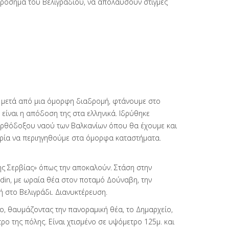
ορόσημα του Βελιγραδίου, να απολαύσουν στιγμές
ς μετά από μια όμορφη διαδρομή, φτάνουμε στο
είναι η απόδοση της στα ελληνικά. Ιδρύθηκε
 Ορθόδοξου ναού των Βαλκανίων όπου θα έχουμε και
αιρία να περιηγηθούμε στα όμορφα καταστήματα.
της Σερβίας» όπως την αποκαλούν. Στάση στην
din, με ωραία θέα στον ποταμό Δούναβη, την
 στο Βελιγράδι. Διανυκτέρευση.
ο, θαυμάζοντας την πανοραμική θέα, το Δημαρχείο,
ο της πόλης. Είναι χτισμένο σε υψόμετρο 125μ. και