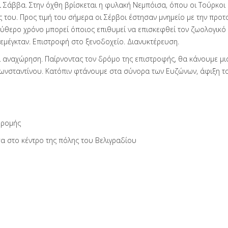
Σάββα. Στην όχθη βρίσκεται η φυλακή Νεμπόισα, όπου οι Τούρκοι 
του. Προς τιμή του σήμερα οι Σέρβοι έστησαν μνημείο με την προτ
ύθερο χρόνο μπορεί όποιος επιθυμεί να επισκεφθεί τον ζωολογικό 
εμέγκταν. Επιστροφή στο ξενοδοχείο. Διανυκτέρευση.
ι αναχώρηση. Παίρνοντας τον δρόμο της επιστροφής, θα κάνουμε μια
 Κωνσταντίνου. Κατόπιν φτάνουμε στα σύνορα των Ευζώνων, άφιξη το
δρομής
σα στο κέντρο της πόλης του Βελιγραδίου