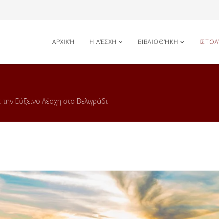
ΑΡΧΙΚΉ
Η ΛΈΣΧΗ
ΒΙΒΛΙΟΘΉΚΗ
ΙΣΤΟΛ
 την Εύξεινο Λέσχη στο Βελιγράδι