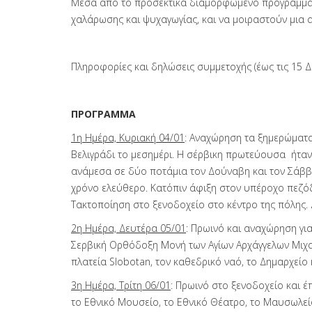
Μέσα από το προσεκτικά διαμορφωμένο πρόγραμμα, 
χαλάρωσης και ψυχαγωγίας, και να μοιραστούν μια α
Πληροφορίες και δηλώσεις συμμετοχής (έως τις 15 
ΠΡΟΓΡΑΜΜΑ
1η Ημέρα, Κυριακή 04/01
: Αναχώρηση τα ξημερώματα
Βελιγράδι το μεσημέρι. Η σέρβικη πρωτεύουσα
ήταν
ανάμεσα σε δύο ποτάμια τον Δούναβη και τον Σάββ
χρόνο ελεύθερο. Κατόπιν άφιξη στον υπέροχο πεζόδ
Τακτοποίηση στο ξενοδοχείο στο κέντρο της πόλης.
2η Ημέρα, Δευτέρα 05/01
: Πρωινό και αναχώρηση γι
Σερβική Ορθόδοξη Μονή των Αγίων Αρχάγγελων Μιχαή
πλατεία Slobotan, τον καθεδρικό ναό, το Δημαρχείο
3η Ημέρα, Τρίτη 06/01
: Πρωινό στο ξενοδοχείο και 
το Εθνικό Μουσείο, το Εθνικό Θέατρο, το Μαυσωλείο