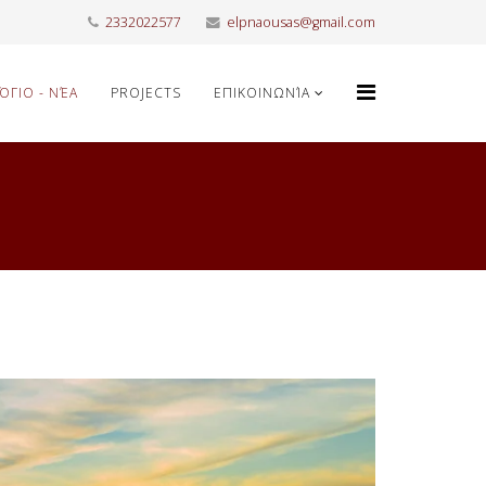
2332022577
elpnaousas@gmail.com
ΌΓΙΟ - ΝΈΑ
PROJECTS
ΕΠΙΚΟΙΝΩΝΊΑ