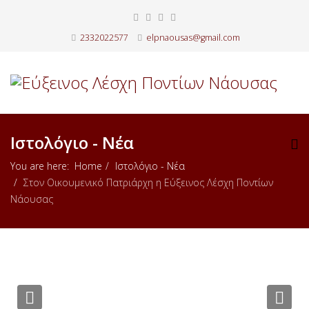
2332022577
elpnaousas@gmail.com
Ιστολόγιο - Νέα
You are here:
Home
Ιστολόγιο - Νέα
Στον Οικουμενικό Πατριάρχη η Εύξεινος Λέσχη Ποντίων
Νάουσας
Previous
Nex