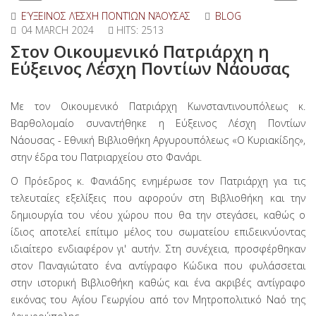
ΕΎΞΕΙΝΟΣ ΛΈΣΧΗ ΠΟΝΤΊΩΝ ΝΆΟΥΣΑΣ
BLOG
04 MARCH 2024
HITS: 2513
Στον Οικουμενικό Πατριάρχη η
Εύξεινος Λέσχη Ποντίων Νάουσας
Με τον Οικουμενικό Πατριάρχη Κωνσταντινουπόλεως κ.
Βαρθολομαίο συναντήθηκε η Εύξεινος Λέσχη Ποντίων
Νάουσας - Εθνική Βιβλιοθήκη Αργυρουπόλεως «Ο Κυριακίδης»,
στην έδρα του Πατριαρχείου στο Φανάρι.
Ο Πρόεδρος κ. Φανιάδης ενημέρωσε τον Πατριάρχη για τις
τελευταίες εξελίξεις που αφορούν στη Βιβλιοθήκη και την
δημιουργία του νέου χώρου που θα την στεγάσει, καθώς ο
ίδιος αποτελεί επίτιμο μέλος του σωματείου επιδεικνύοντας
ιδιαίτερο ενδιαφέρον γι' αυτήν. Στη συνέχεια, προσφέρθηκαν
στον Παναγιώτατο ένα αντίγραφο Κώδικα που φυλάσσεται
στην ιστορική Βιβλιοθήκη καθώς και ένα ακριβές αντίγραφο
εικόνας του Αγίου Γεωργίου από τον Μητροπολιτικό Ναό της